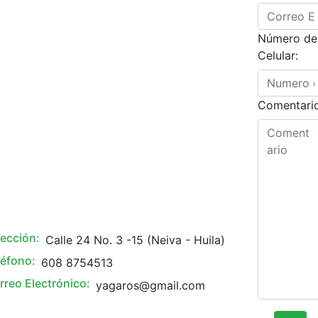
Número de
Celular:
Comentario
rección:
Calle 24 No. 3 -15 (Neiva - Huila)
léfono:
608 8754513
rreo Electrónico:
yagaros@gmail.com