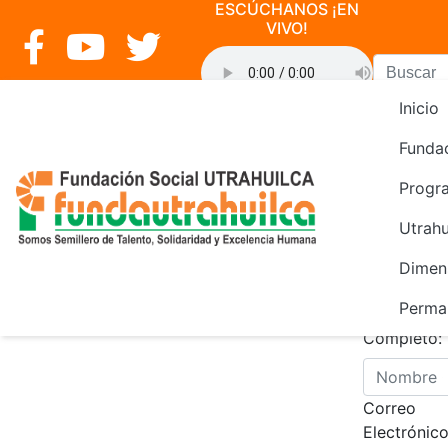
ESCÚCHANOS ¡EN
VIVO!
Inicio
o>
Funda
Progr
Contacto
Utrahu
Dimen
Perma
Nombre
Completo:
Correo
Electrónico